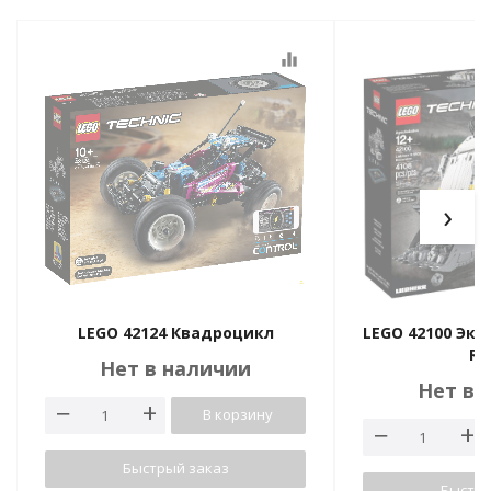
equalizer
›
LEGO 42124 Квадроцикл
LEGO 42100 Экс
R 
Нет в наличии
Нет в 
В корзину
Быстрый заказ
Быстры