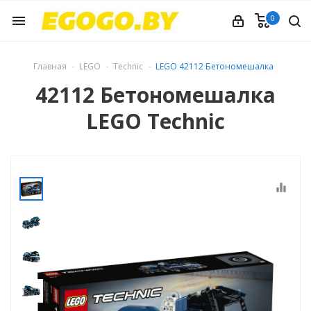
0
menu
Главная
LEGO
Technic
LEGO 42112 Бетономешалка
42112 Бетономешалка
LEGO Technic
equalizer