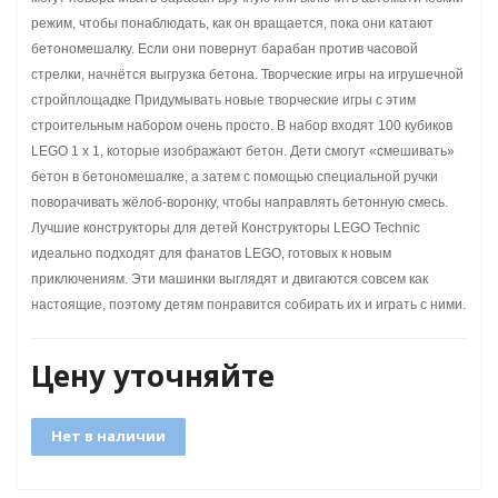
режим, чтобы понаблюдать, как он вращается, пока они катают
бетономешалку. Если они повернут барабан против часовой
стрелки, начнётся выгрузка бетона. Творческие игры на игрушечной
стройплощадке Придумывать новые творческие игры с этим
GO
строительным набором очень просто. В набор входят 100 кубиков
LEGO 1 x 1, которые изображают бетон. Дети смогут «смешивать»
бетон в бетономешалке, а затем с помощью специальной ручки
поворачивать жёлоб-воронку, чтобы направлять бетонную смесь.
ары
Лучшие конструкторы для детей Конструкторы LEGO Technic
идеально подходят для фанатов LEGO, готовых к новым
ы
приключениям. Эти машинки выглядят и двигаются совсем как
настоящие, поэтому детям понравится собирать их и играть с ними.
Цену уточняйте
o
Нет в наличии