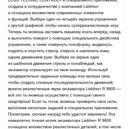
LEGO TECHNIC CONTROL+ и специального приложения,
создана в сотрудничестве с компанией Liebherr
и оснащена множеством современных элементов
и функций. Выбери один из четырёх экранов управления
с крутой графикой, чтобы начать суперреалистичную игру.
GO
Теперь ты можешь заставить машинку ехать вперёд, назад
и выполнить поворот с помощью специального джойстика
управления, а также повернуть платформу, выдвинуть,
поднять и опустить стрелу, открыть и наклонить ковш
ары
одним движением руки. Выбери на экране один
из шаблонов движения стрелы и понаблюдай, как
ы
экскаватор отреагирует на твою команду. Используй
предварительно заданные команды или запиши свои,
чтобы создать сложные последовательности движений,
включи реалистичные звуки экскаватора Liebherr R 9800 —
всё это ты можешь осуществить с помощью своего
смартфона! Если ты готов, можешь проверить свои силы,
выполнив несколько заданий в специальном приложении.
o
Посмотрим, сколько наград тебе удастся завоевать! Эта
невероятно точная копия экскаватора Liebherr R 9800
оснащена множеством реалистичных деталей, в том числе