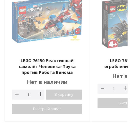
LEGO 76150 Реактивный
LEGO 7613
самолёт Человека-Паука
ограбление
против Робота Венома
Нет в 
Нет в наличии
В корзину
Быстры
Быстрый заказ