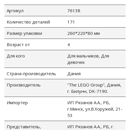
Артикул
76138
Количество деталей
171
Размер упаковки
260*220*80 мм
Возраст от
4
Для кого
Для мальчиков, Для
девочек
tion
Страна-производитель
Дания
Производитель
“The LEGO Group”, Дания,
г. Билунн, DK-7190.
Импортер
ИП Рязанов А.А., РБ,
участок
г.Минск, ул.В.Хоружей, 21-
53
Представитель,
ИП Рязанов А.А., РБ, г.