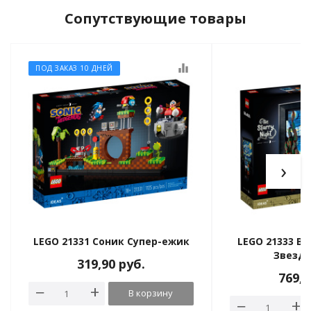
Сопутствующие товары
equalizer
ПОД ЗАКАЗ 10 ДНЕЙ
›
LEGO 21331 Соник Супер-ежик
LEGO 21333 Ви
Звездн
319,90
руб.
769,
В корзину