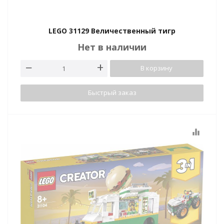
LEGO 31129 Величественный тигр
Нет в наличии
В корзину
Быстрый заказ
tion
equalizer
участок