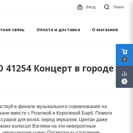
Вход
Поиск
тная связь
Оплата и доставка
О магазине
0
O 41254 Концерт в городе
equalizer
0
частвуй в финале музыкального соревнования на
лкане вместе с Розочкой и Королевой Барб. Помоги
ссуаров для волос перед зеркалом. Цветан даже
своих волосах! Взгляни на эти невероятные
 украшающие сцену. Посмотри выступление