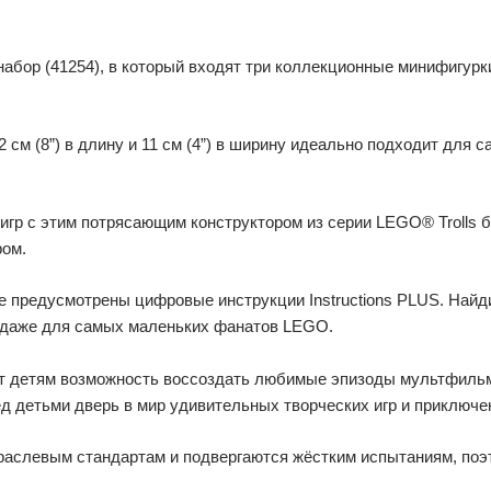
т набор (41254), в который входят три коллекционные минифигу
22 см (8”) в длину и 11 см (4”) в ширину идеально подходит для
игр с этим потрясающим конструктором из серии LEGO® Trolls б
ром.
е предусмотрены цифровые инструкции Instructions PLUS. Найд
й даже для самых маленьких фанатов LEGO.
ет детям возможность воссоздать любимые эпизоды мультфильма
д детьми дверь в мир удивительных творческих игр и приключе
аслевым стандартам и подвергаются жёстким испытаниям, поэ