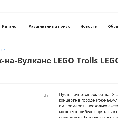
Каталог
Расширенный поиск
Новости
Обра
кане
к-на-Вулкане LEGO Trolls LEG
Пусть начнётся рок-битва! У
equalizer
концерте в городе Рок-на-Ву
им примерить несколько аксе
может что-нибудь спрятать в 
подвижные фетровые крылья,