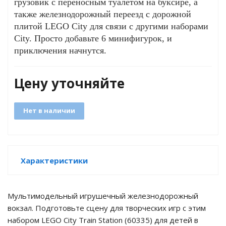
грузовик с переносным туалетом на буксире, а
также железнодорожный переезд с дорожной
плитой LEGO City для связи с другими наборами
City. Просто добавьте 6 минифигурок, и
GO
приключения начнутся.
Цену уточняйте
ары
Нет в наличии
ы
Характеристики
o
Мультимодельный игрушечный железнодорожный
вокзал. Подготовьте сцену для творческих игр с этим
набором LEGO City Train Station (60335) для детей в