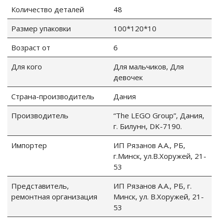
Количество деталей
48
Размер упаковки
100*120*10
Возраст от
6
Для кого
Для мальчиков, Для
девочек
Страна-производитель
Дания
tion
Производитель
“The LEGO Group”, Дания,
г. Билунн, DK-7190.
Импортер
ИП Рязанов А.А., РБ,
г.Минск, ул.В.Хоружей, 21-
53
участок
Представитель,
ИП Рязанов А.А., РБ, г.
ремонтная организация
Минск, ул. В.Хоружей, 21-
53