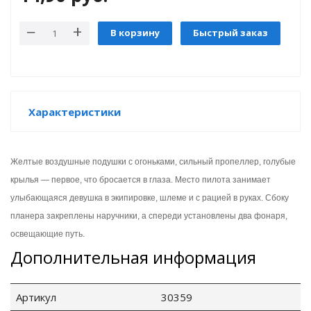
В корзину
Быстрый заказ
GO
Характеристики
ары
Желтые воздушные подушки с огоньками, сильный пропеллер, голубые
ы
крылья — первое, что бросается в глаза. Место пилота занимает
улыбающаяся девушка в экипировке, шлеме и с рацией в руках. Сбоку
планера закреплены наручники, а спереди установлены два фонаря,
освещающие путь.
Дополнительная информация
o
Артикул
30359