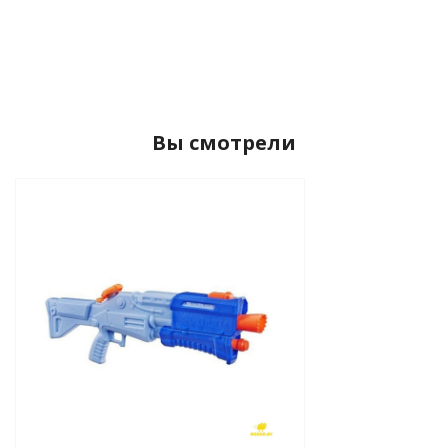
Вы смотрели
tion
участок