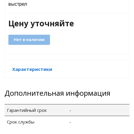
выстрел
Цену уточняйте
GO
Нет в наличии
ары
Характеристики
ы
Дополнительная информация
Гарантийный срок
-
o
Срок службы
-