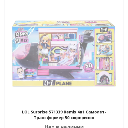
GO
ары
ы
o
LOL Surprise 571339 Remix 4в1 Самолет-
Трансформер 50 сюрпризов
Нет в наличии