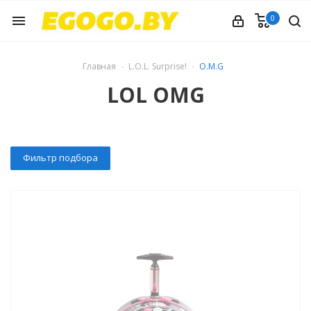
0
menu
Главная
L.O.L. Surprise!
O.M.G
LOL OMG
Фильтр подбора