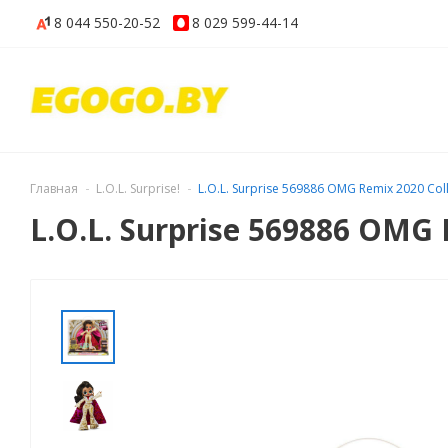
8 044
550-20-52
8 029
599-44-14
Главная
L.O.L. Surprise!
L.O.L. Surprise 569886 OMG Remix 2020 Col
L.O.L. Surprise 569886 OMG 