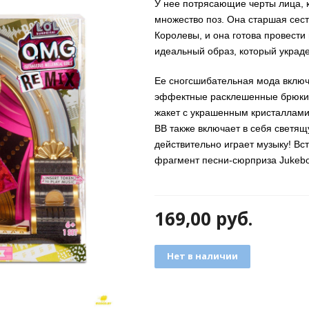
У нее потрясающие черты лица, 
множество поз. Она старшая сес
Королевы, и она готова провести 
идеальный образ, который украде
Ее сногсшибательная мода включ
эффектные расклешенные брюки 
жакет с украшенным кристаллами
BB также включает в себя светящ
действительно играет музыку! Вс
фрагмент песни-сюрприза Jukebo
169,00
руб.
Нет в наличии