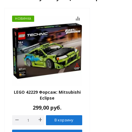
equalizer
НОВИНКА
LEGO 42229 Форсаж: Mitsubishi
Eclipse
299,00
руб.
В корзину