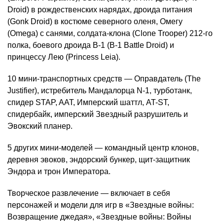
Droid) в рождественских нарядах, дроида питания
(Gonk Droid) в костюме северного оленя, Омегу
(Omega) с санями, солдата-клона (Clone Trooper) 212-го
полка, боевого дроида B-1 (B-1 Battle Droid) и
принцессу Лею (Princess Leia).
10 мини-транспортных средств — Оправдатель (The
Justifier), истребитель Мандалорца N-1, турботанк,
спидер STAP, AAT, Имперский шаттл, AT-ST,
tion
спидербайк, имперский Звездный разрушитель и
Эвокский планер.
5 других мини-моделей — командный центр клонов,
деревня эвоков, эндорский бункер, щит-защитник
Эндора и трон Императора.
участок
Творческое развлечение — включает в себя
персонажей и модели для игр в «Звездные войны:
Возвращение джедая», «Звездные войны: Войны