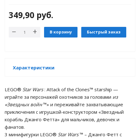
349,90
руб.
В корзину
Быстрый заказ
Характеристики
tion
LEGO®
Star Wars
: Attack of the Clones™ starship —
играйте за персонажей охотников за головами
из
«Звездных войн
™» и переживайте захватывающие
приключения с игрушкой-конструктором «Звездный
участок
корабль Джанго Фетта» для мальчиков, девочек и
фанатов.
3 минифигурки LEGO®
Star Wars
™ – Джанго Фетт с