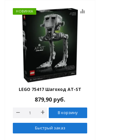
equalizer
НОВИНКА
LEGO 75417 Шагоход AT-ST
879,90
руб.
В корзину
Быстрый заказ