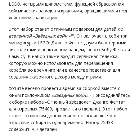
LEGO, четырьмя шипомётами, функцией сбрасывания
сейсмических зарядов и крыльями, вращающимися под
действием гравитации.
Этот набор станет отличным подарком для детей
по
GO
вселенной «Звёздных войн
»™. Он включает в себя три
минифигурки LEGO: Джанго Фетт с двумя бластерными
пистолетами и реактивным ранцем, юного Бобу Фетта и
Ламу Су. В набор также входит сервисная тележка,
ары
которую можно использовать для перемещения
корабля во время игр или в качестве подставки для
ы
создания сказочного декора между играми.
Хотите весело провести время за сборкой вместе с
юным поклонником
«Звёздных войн»
? Присоединяйтесь
к сборке набора «Огненный звездолёт Джанго Фетта»
для взрослых (75409, продаётся отдельно). Этот набор
станет отличным дополнением, позволяя детям и
o
взрослым собирать одновременно. Набор 75433
содержит 707 деталей.