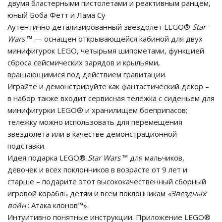
двумя бластерными пистолетами и реактивным ранцем,
юный Боба Фетт и Лама Су
Аутентично детализированный звездолет LEGO®
Star
Wars
™ — оснащен открывающейся кабиной для двух
минифигурок LEGO, четырьмя шипометами, функцией
сброса сейсмических зарядов и крыльями,
вращающимися под действием гравитации.
Играйте и демонстрируйте как фантастический декор –
в набор также входит сервисная тележка с сиденьем для
минифигурки LEGO® и хранилищем боеприпасов;
тележку можно использовать для перемещения
звездолета или в качестве демонстрационной
подставки.
Идея подарка LEGO®
Star Wars
™ для мальчиков,
девочек и всех поклонников в возрасте от 9 лет и
старше – подарите этот высококачественный сборный
игровой корабль детям и всем поклонникам
«Звездных
войн
: Атака клонов™».
Интуитивно понятные инструкции. Приложение LEGO®