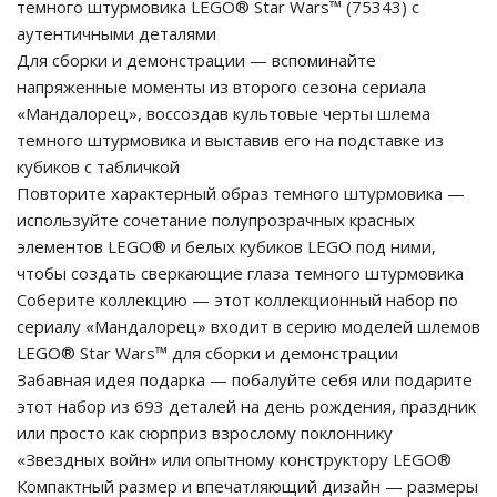
темного штурмовика LEGO® Star Wars™ (75343) с
аутентичными деталями
Для сборки и демонстрации — вспоминайте
напряженные моменты из второго сезона сериала
«Мандалорец», воссоздав культовые черты шлема
темного штурмовика и выставив его на подставке из
кубиков с табличкой
Повторите характерный образ темного штурмовика —
используйте сочетание полупрозрачных красных
элементов LEGO® и белых кубиков LEGO под ними,
tion
чтобы создать сверкающие глаза темного штурмовика
Соберите коллекцию — этот коллекционный набор по
сериалу «Мандалорец» входит в серию моделей шлемов
LEGO® Star Wars™ для сборки и демонстрации
Забавная идея подарка — побалуйте себя или подарите
этот набор из 693 деталей на день рождения, праздник
участок
или просто как сюрприз взрослому поклоннику
«Звездных войн» или опытному конструктору LEGO®
Компактный размер и впечатляющий дизайн — размеры