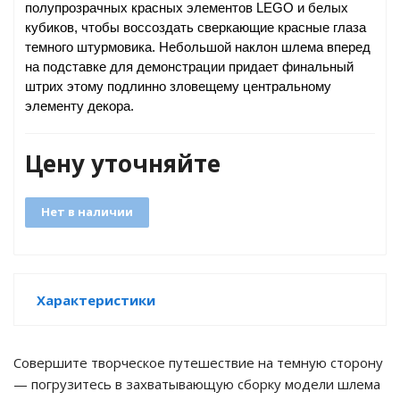
полупрозрачных красных элементов LEGO и белых
кубиков, чтобы воссоздать сверкающие красные глаза
темного штурмовика. Небольшой наклон шлема вперед
на подставке для демонстрации придает финальный
штрих этому подлинно зловещему центральному
GO
элементу декора.
Цену уточняйте
ары
Нет в наличии
ы
Характеристики
o
Совершите творческое путешествие на темную сторону
— погрузитесь в захватывающую сборку модели шлема