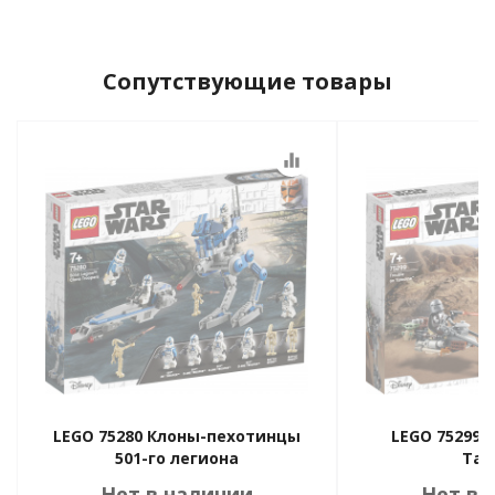
Сопутствующие товары
equalizer
LEGO 75280 Клоны-пехотинцы
LEGO 75299 
501-го легиона
Тат
Нет в наличии
Нет в 