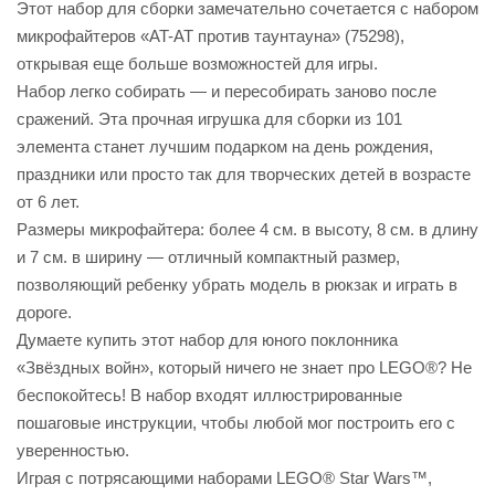
Этот набор для сборки замечательно сочетается с набором
микрофайтеров «AT-AT против таунтауна» (75298),
открывая еще больше возможностей для игры.
Набор легко собирать — и пересобирать заново после
сражений. Эта прочная игрушка для сборки из 101
элемента станет лучшим подарком на день рождения,
праздники или просто так для творческих детей в возрасте
от 6 лет.
Размеры микрофайтера: более 4 см. в высоту, 8 см. в длину
tion
и 7 см. в ширину — отличный компактный размер,
позволяющий ребенку убрать модель в рюкзак и играть в
дороге.
Думаете купить этот набор для юного поклонника
«Звёздных войн», который ничего не знает про LEGO®? Не
беспокойтесь! В набор входят иллюстрированные
участок
пошаговые инструкции, чтобы любой мог построить его с
уверенностью.
Играя с потрясающими наборами LEGO® Star Wars™,