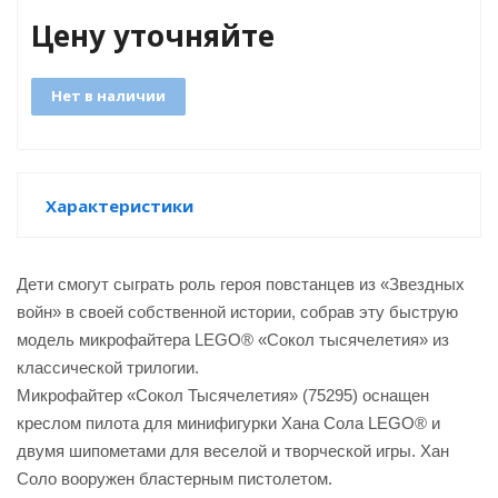
Цену уточняйте
Нет в наличии
GO
Характеристики
ары
ы
Дети смогут сыграть роль героя повстанцев из «Звездных
войн» в своей собственной истории, собрав эту быструю
модель микрофайтера LEGO® «Сокол тысячелетия» из
классической трилогии.
Микрофайтер «Сокол Тысячелетия» (75295) оснащен
креслом пилота для минифигурки Хана Сола LEGO® и
o
двумя шипометами для веселой и творческой игры. Хан
Соло вооружен бластерным пистолетом.