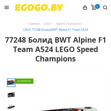
0
menu
Главная
LEGO
Speed Champions
LEGO 77248 Болид BWT Alpine F1 Team A524
77248 Болид BWT Alpine F1
Team A524 LEGO Speed
Champions
НОВИНКА