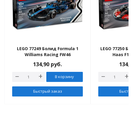
LEGO 77249 Болид Formula 1
LEGO 77250 Б
Williams Racing FW46
Haas F1 
134,90
руб.
134,
В корзину
Быстрый заказ
Быстры