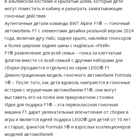
в альпийском костюме и крылатый шлем, который дети
могут поместить в кабину и разыграть захватывающие
гоночные действия.
Аутентичные детали команды BWT Alpine F1® — гоночный
автомобиль F1 с элементами дизайна реальной версии 2024
года, включая дугу Halo, заднее крыло, наклейки спонсоров
и более широкие задние шины с надписью «Pirelli»
F1® развлечение для всей семьи – гонка за клетчатым
флагом вместе со всей семьей с другими наборами для
сборки (продаются отдельно) из серии LEGO® F1
Демонстрационная модель гоночного автомобиля Formula
1® – После того, как дети вдоволь наиграются в гоночные
истории с игрушечным автомобилем F1®, они могут
выставить его на полке или прикроватном столике.
Идея для подарка F1® – эта первоклассная гоночная
машина F1 дарит увлекательные впечатления от сборки и
игры и является идеей подарка LEGO® для детей от 10 лет
и старше, фанатов Formula 1® и взрослых коллекционеров
моделей автомобилей.