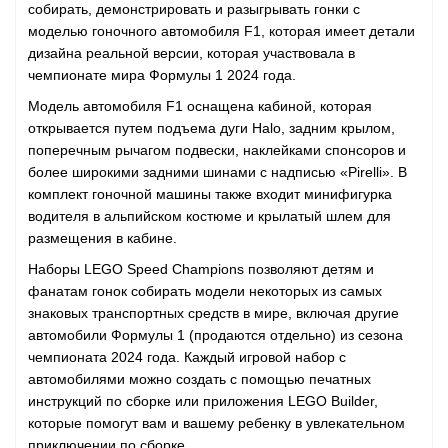
собирать, демонстрировать и разыгрывать гонки с
моделью гоночного автомобиля F1, которая имеет детали
дизайна реальной версии, которая участвовала в
чемпионате мира Формулы 1 2024 года.
GO
Модель автомобиля F1 оснащена кабиной, которая
открывается путем подъема дуги Halo, задним крылом,
поперечным рычагом подвески, наклейками спонсоров и
более широкими задними шинами с надписью «Pirelli». В
ары
комплект гоночной машины также входит минифигурка
водителя в альпийском костюме и крылатый шлем для
размещения в кабине.
ы
Наборы LEGO Speed ​​Champions позволяют детям и
фанатам гонок собирать модели некоторых из самых
знаковых транспортных средств в мире, включая другие
автомобили Формулы 1 (продаются отдельно) из сезона
чемпионата 2024 года. Каждый игровой набор с
автомобилями можно создать с помощью печатных
o
инструкций по сборке или приложения LEGO Builder,
которые помогут вам и вашему ребенку в увлекательном
приключении по сборке.