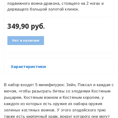
подвижного воина-дракона, стоящего на 2 ногах и
держащего большой золотой клинок.
349,90
руб.
GO
Нет в наличии
ары
ы
Характеристики
В набор входят 5 минифигурок: Зейн, Пиксал и каждая с
мечом, чтобы разыграть битвы со злодеями Костяным
рыцарем, Костяным воином и Костяным королем, у
o
каждого из которых есть оружие из набора оружия
зеленых костяных воинов. У этого злодейского трио
также есть кирпичный храм, вокруг которого они могут