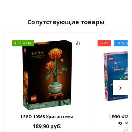
Сопутствующие товары
equalizer
НОВИНКА
-22%
ПОД ЗАК
›
LEGO 10368 Хризантема
LEGO 418
путеш
189,90
руб.
799,