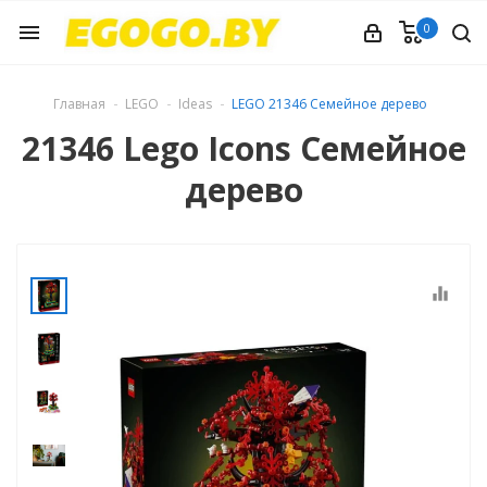
0
menu
Главная
LEGO
Ideas
LEGO 21346 Семейное дерево
21346 Lego Icons Семейное
дерево
equalizer