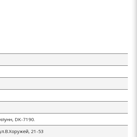
Билунн, DK-7190.
 ул.В.Хоружей, 21-53