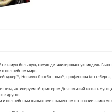
ойте самую большую, самую детализированную модель Главн
м в волшебном мире.
рейнджер™, Невилла Лонгботтома™, профессора Кеттлберна, 
истика, активируемый триггером Дьявольский капкан, функ
гое другое.
 и волшебными шахматами в каменном основании замка можн