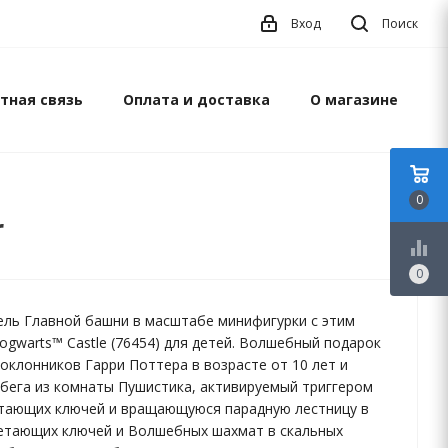
Вход
Поиск
тная связь
Оплата и доставка
О магазине
0
r
equalizer
0
ль Главной башни в масштабе минифигурки с этим
ogwarts™ Castle (76454) для детей. Волшебный подарок
поклонников Гарри Поттера в возрасте от 10 лет и
обега из комнаты Пушистика, активируемый триггером
етающих ключей и вращающуюся парадную лестницу в
етающих ключей и Волшебных шахмат в скальных