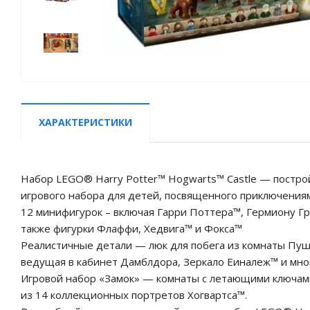
ХАРАКТЕРИСТИКИ
Набор LEGO® Harry Potter™ Hogwarts™ Castle — постр
игрового набора для детей, посвященного приключения
12 минифигурок – включая Гарри Поттера™, Гермиону Г
также фигурки Флаффи, Хедвига™ и Фокса™
Реалистичные детали — люк для побега из комнаты Пуш
ведущая в кабинет Дамблдора, Зеркало Еиналеж™ и мно
Игровой набор «Замок» — комнаты с летающими ключами
из 14 коллекционных портретов Хогвартса™.