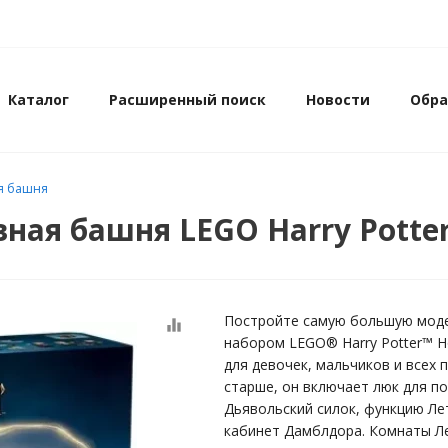
Каталог
Расширенный поиск
Новости
Обра
ая башня
вная башня LEGO Harry Potte
Постройте самую большую моде
equalizer
набором LEGO® Harry Potter™ H
для девочек, мальчиков и всех 
старше, он включает люк для п
Дьявольский силок, функцию Л
кабинет Дамблдора. Комнаты Л