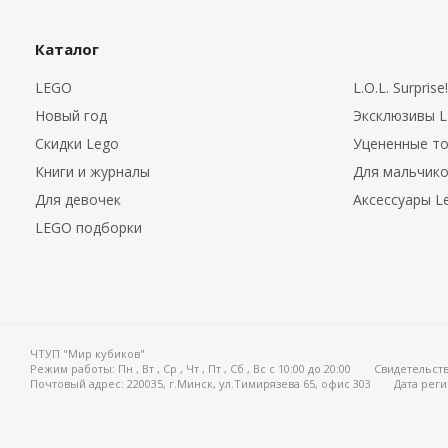
Каталог
LEGO
L.O.L. Surprise!
Новый год
Эксклюзивы 
Скидки Lego
Уцененные т
Книги и журналы
Для мальчик
Для девочек
Аксессуары L
LEGO подборки
ЧТУП "Мир кубиков"
Режим работы:
Пн , Вт , Ср , Чт , Пт , Сб , Вс c 10:00 до 20:00
Свидетельств
Почтовый адрес: 220035, г.Минск, ул.Тимирязева 65, офис 303
Дата реги