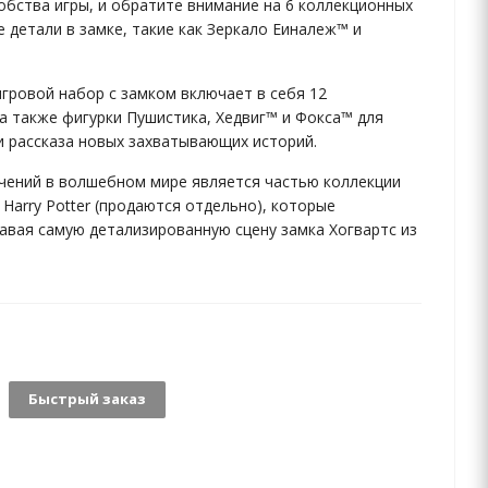
обства игры, и обратите внимание на 6 коллекционных
 детали в замке, такие как Зеркало Еиналеж™ и
гровой набор с замком включает в себя 12
 а также фигурки Пушистика, Хедвиг™ и Фокса™ для
и рассказа новых захватывающих историй.
чений в волшебном мире является частью коллекции
Harry Potter (продаются отдельно), которые
авая самую детализированную сцену замка Хогвартс из
Быстрый заказ