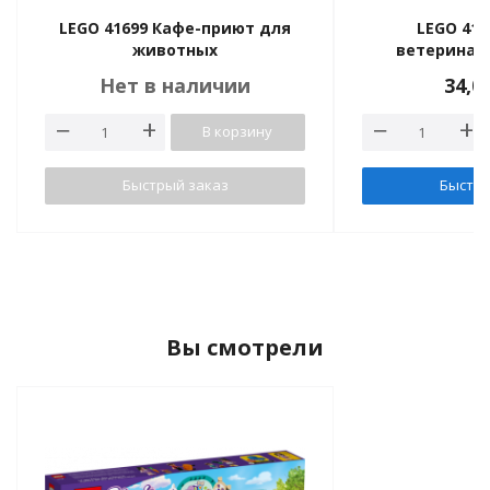
LEGO 41699 Кафе-приют для
LEGO 416
животных
ветеринар
Нет в наличии
34,0
В корзину
Быстрый заказ
Быстры
Вы смотрели