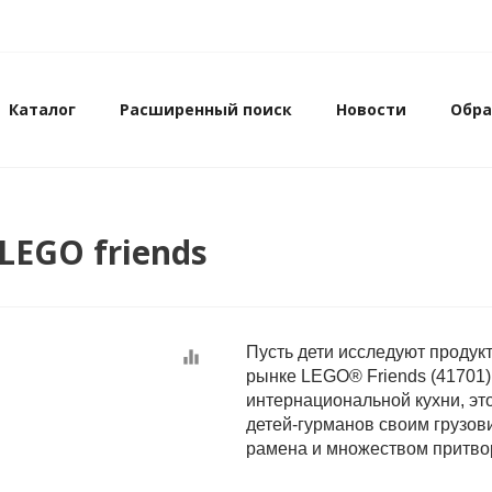
Каталог
Расширенный поиск
Новости
Обра
LEGO friends
Пусть дети исследуют продук
equalizer
рынке LEGO® Friends (41701)
интернациональной кухни, эт
детей-гурманов своим грузови
рамена и множеством притво