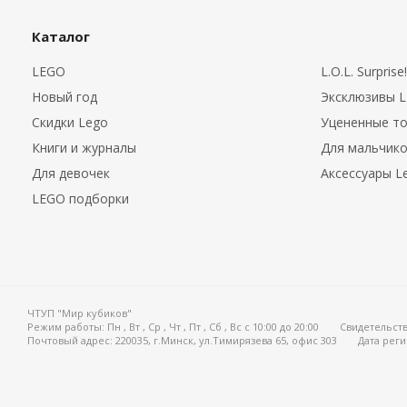
Каталог
LEGO
L.O.L. Surprise!
Новый год
Эксклюзивы 
Скидки Lego
Уцененные т
Книги и журналы
Для мальчик
Для девочек
Аксессуары L
LEGO подборки
ЧТУП "Мир кубиков"
Режим работы:
Пн , Вт , Ср , Чт , Пт , Сб , Вс c 10:00 до 20:00
Свидетельств
Почтовый адрес: 220035, г.Минск, ул.Тимирязева 65, офис 303
Дата реги