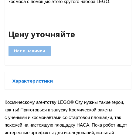
космоса с помощью этого крутого набора LEGO.
GO
Цену уточняйте
Нет в наличии
ары
ы
Характеристики
Космическому агентству LEGO
®
City нужны такие герои,
как ты! Приготовься к запуску Космической ракеты
o
с учёными и космонавтами со стартовой площадки, так
похожей на настоящую площадку НАСА. Пока робот ищет
интересные артефакты для исследований, испытай