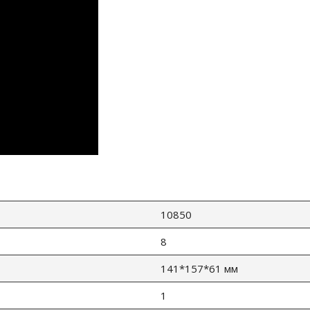
10850
8
141*157*61 мм
1