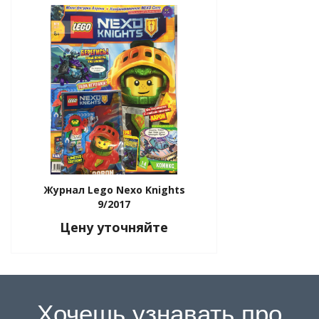
tion
Журнал Lego Nexo Knights
9/2017
Цену уточняйте
участок
Хочешь узнавать про