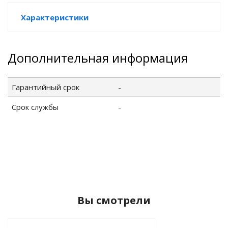
Характеристики
GO
Дополнительная информация
Гарантийный срок
-
ары
Срок службы
-
ы
o
Вы смотрели