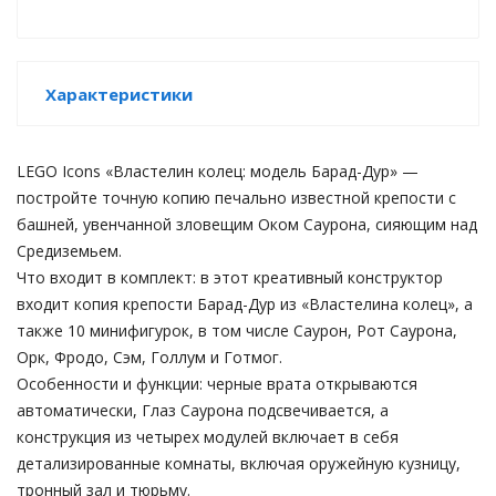
Характеристики
LEGO Icons «Властелин колец: модель Барад-Дур» —
постройте точную копию печально известной крепости с
башней, увенчанной зловещим Оком Саурона, сияющим над
Средиземьем.
tion
Что входит в комплект: в этот креативный конструктор
входит копия крепости Барад-Дур из «Властелина колец», а
также 10 минифигурок, в том числе Саурон, Рот Саурона,
Орк, Фродо, Сэм, Голлум и Готмог.
Особенности и функции: черные врата открываются
автоматически, Глаз Саурона подсвечивается, а
участок
конструкция из четырех модулей включает в себя
детализированные комнаты, включая оружейную кузницу,
тронный зал и тюрьму.