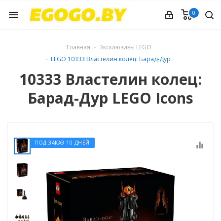
0
menu
Главная
Эксклюзивы LEGO
LEGO 10333 Властелин колец: Барад-Дур
10333 Властелин колец:
Барад-Дур LEGO Icons
ПОД ЗАКАЗ 10 ДНЕЙ
equalizer