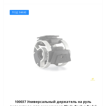
ПОД ЗАКАЗ
GO
ары
ы
o
100037 Универсальный держатель на руль