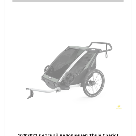
10203022 Детский велоприцеп Thule Chariot