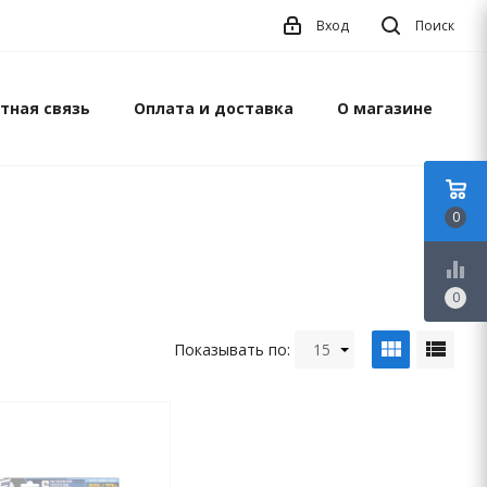
Вход
Поиск
тная связь
Оплата и доставка
О магазине
0
equalizer
0
view_module
view_list
Показывать по:
15