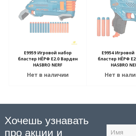
E9959 Игровой набор
E9954 Игровой
бластер НЁРФ E2.0 Варден
бластер НЁРФ E2
HASBRO NERF
HASBRO NE
Нет в наличии
Нет в нал
Хочешь узнавать
про акции и