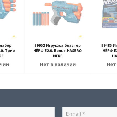
 набор
E9952 Игрушка бластер
E9485 И
.0. Трио
НЁРФ E2.0. Вольт HASBRO
НЁРФ E
RF
NERF
HA
ичии
Нет в наличии
Нет